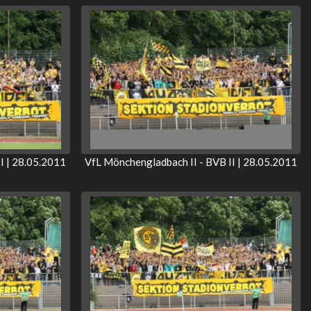
I | 28.05.2011
VfL Mönchengladbach II - BVB II | 28.05.2011