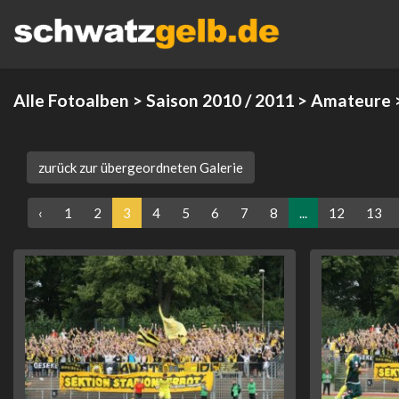
Alle Fotoalben
>
Saison 2010 / 2011
>
Amateure
zurück zur übergeordneten Galerie
‹
1
2
3
4
5
6
7
8
...
12
13