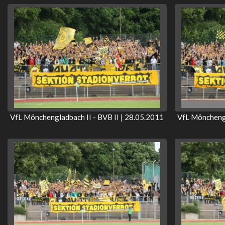
VfL Mönchengladbach II - BVB II | 28.05.2011
VfL Mönchengl