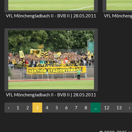
VfL Mönchengladbach II - BVB II | 28.05.2011
VfL Mönchengl
VfL Mönchengladbach II - BVB II | 28.05.2011
‹
1
2
3
4
5
6
7
8
...
12
13
›