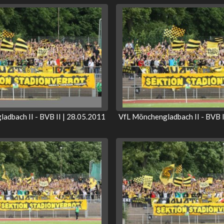
adbach II - BVB II | 28.05.2011
VfL Mönchengladbach II - BVB I