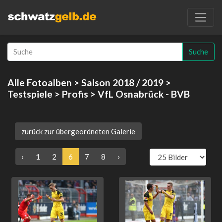
Suche
Alle Fotoalben
>
Saison 2018 / 2019
>
Testspiele
>
Profis
> VfL Osnabrück - BVB
zurück zur übergeordneten Galerie
‹
1
2
6
7
8
›