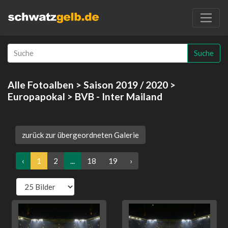
Suche
Alle Fotoalben
>
Saison 2019 / 2020
>
Europapokal
> BVB - Inter Mailand
zurück zur übergeordneten Galerie
‹
1
2
...
18
19
›