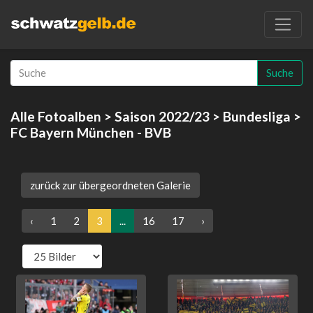
Suche
Alle Fotoalben
>
Saison 2022/23
>
Bundesliga
>
FC Bayern München - BVB
zurück zur übergeordneten Galerie
‹
1
2
3
...
16
17
›