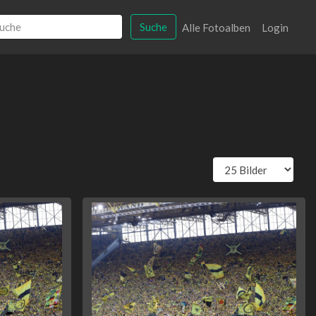
Suche
Alle Fotoalben
Login