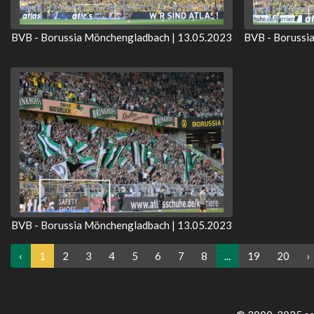
BVB - Borussia Mönchengladbach | 13.05.2023
BVB - Borussi
BVB - Borussia Mönchengladbach | 13.05.2023
‹
1
2
3
4
5
6
7
8
...
19
20
›