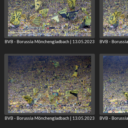
BVB - Borussia Mönchengladbach | 13.05.2023
BVB - Borussi
BVB - Borussia Mönchengladbach | 13.05.2023
BVB - Borussi