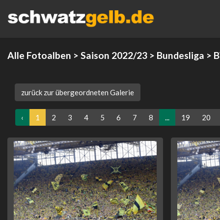
Alle Fotoalben
>
Saison 2022/23
>
Bundesliga
> B
zurück zur übergeordneten Galerie
‹
1
2
3
4
5
6
7
8
...
19
20