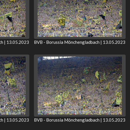
h | 13.05.2023
BVB - Borussia Mönchengladbach | 13.05.2023
h | 13.05.2023
BVB - Borussia Mönchengladbach | 13.05.2023