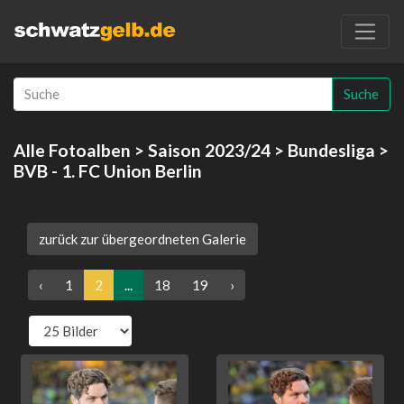
Suche
Alle Fotoalben
>
Saison 2023/24
>
Bundesliga
>
BVB - 1. FC Union Berlin
zurück zur übergeordneten Galerie
‹
1
2
...
18
19
›