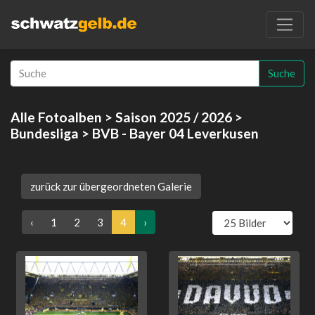
Suche
Alle Fotoalben
>
Saison 2025 / 2026
>
Bundesliga
> BVB - Bayer 04 Leverkusen
zurück zur übergeordneten Galerie
‹
1
2
3
4
›