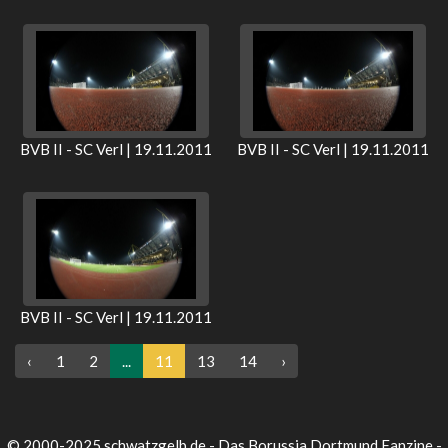
BVB II - SC Verl | 19.11.2011
BVB II - SC Verl | 19.11.2011
BVB II - SC Verl | 19.11.2011
‹
1
2
...
11
13
14
›
© 2000-2025 schwatzgelb.de - Das Borussia Dortmund Fanzine -