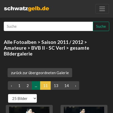
Suche
Alle Fotoalben
>
Saison 2011 / 2012
>
Amateure
>
BVB II - SC Verl
> gesamte
Bildergalerie
zurück zur übergeordneten Galerie
‹
1
2
...
11
13
14
›