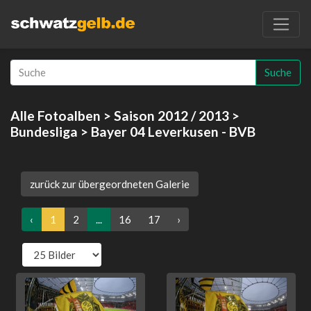
Suche
Alle Fotoalben
>
Saison 2012 / 2013
>
Bundesliga
> Bayer 04 Leverkusen - BVB
zurück zur übergeordneten Galerie
‹
1
2
...
16
17
›