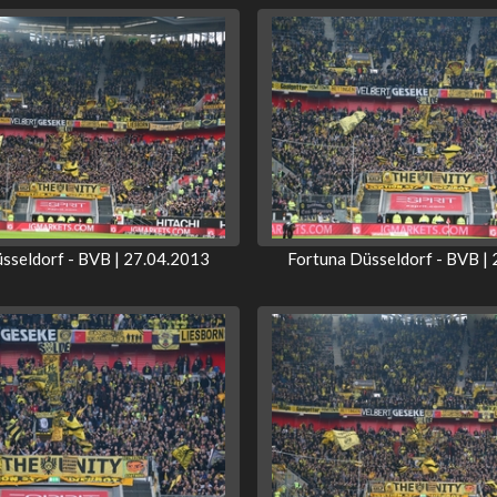
sseldorf - BVB | 27.04.2013
Fortuna Düsseldorf - BVB |