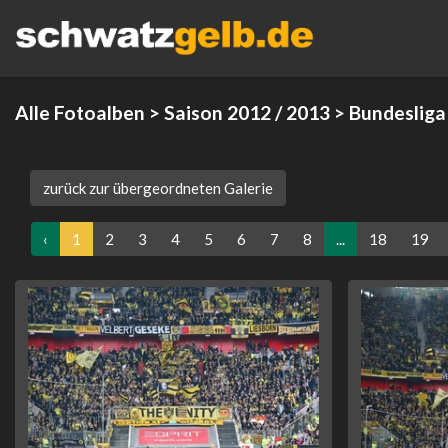
Alle Fotoalben
>
Saison 2012 / 2013
>
Bundesliga
zurück zur übergeordneten Galerie
‹
1
2
3
4
5
6
7
8
...
18
19