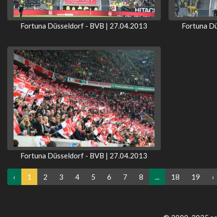
Fortuna Düsseldorf - BVB | 27.04.2013
Fortuna Dü
Fortuna Düsseldorf - BVB | 27.04.2013
‹
1
2
3
4
5
6
7
8
...
18
19
›