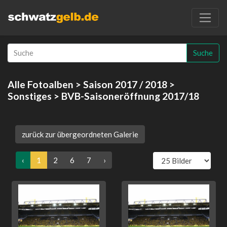
Suche
Alle Fotoalben
>
Saison 2017 / 2018
>
Sonstiges
> BVB-Saisoneröffnung 2017/18
zurück zur übergeordneten Galerie
‹
1
2
6
7
›