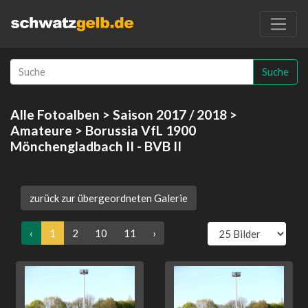
Suche
Alle Fotoalben
>
Saison 2017 / 2018
>
Amateure
> Borussia VfL 1900
Mönchengladbach II - BVB II
zurück zur übergeordneten Galerie
‹
1
2
10
11
›