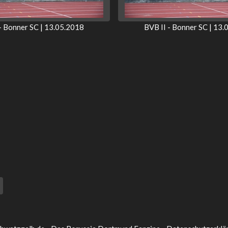
- Bonner SC | 13.05.2018
BVB II - Bonner SC | 13