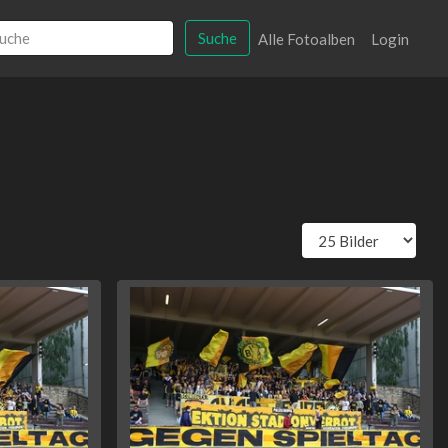
Suche
Alle Fotoalben
Login