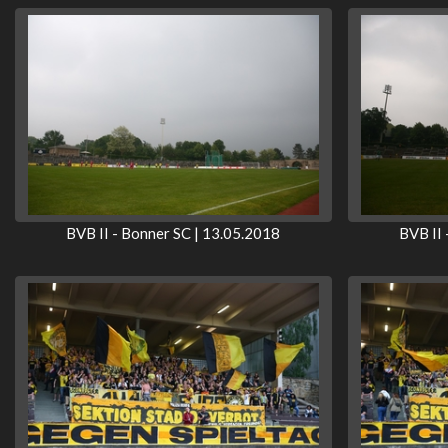
BVB II - Bonner SC | 13.05.2018
BVB II 