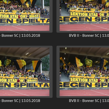
- Bonner SC | 13.05.2018
BVB II - Bonner SC | 13
- Bonner SC | 13.05.2018
BVB II - Bonner SC | 13