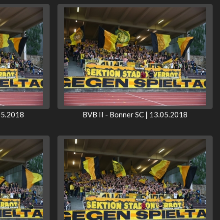
.05.2018
BVB II - Bonner SC | 13.05.2018