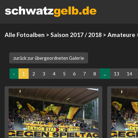
Alle Fotoalben
>
Saison 2017 / 2018
>
Amateure
zurück zur übergeordneten Galerie
‹
1
2
3
4
5
6
7
8
...
13
14