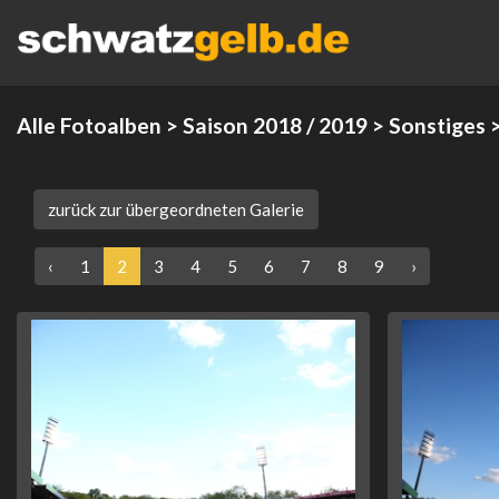
Alle Fotoalben
>
Saison 2018 / 2019
>
Sonstiges
>
zurück zur übergeordneten Galerie
‹
1
2
3
4
5
6
7
8
9
›