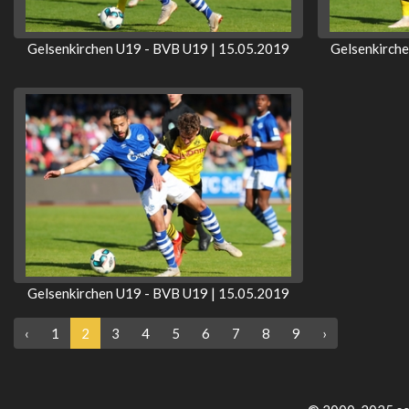
Gelsenkirchen U19 - BVB U19 | 15.05.2019
Gelsenkirch
Gelsenkirchen U19 - BVB U19 | 15.05.2019
‹
1
2
3
4
5
6
7
8
9
›