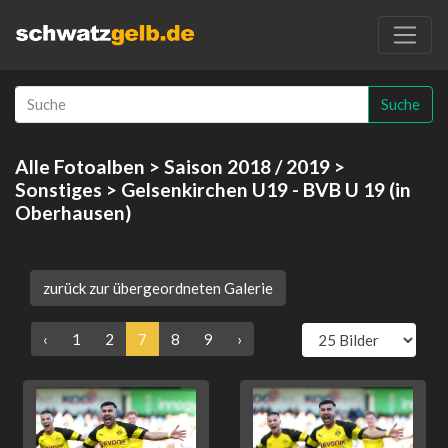
Suche
Alle Fotoalben
>
Saison 2018 / 2019
>
Sonstiges
> Gelsenkirchen U19 - BVB U 19 (in
Oberhausen)
zurück zur übergeordneten Galerie
‹
1
2
7
8
9
›