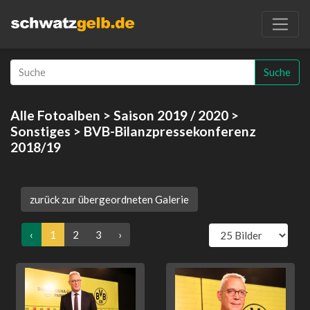
Suche
Alle Fotoalben
>
Saison 2019 / 2020
>
Sonstiges
> BVB-Bilanzpressekonferenz
2018/19
zurück zur übergeordneten Galerie
‹
1
2
3
›