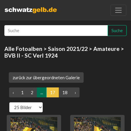
Suche
Alle Fotoalben
>
Saison 2021/22
>
Amateure
>
BVB II - SC Verl 1924
zurück zur übergeordneten Galerie
‹
1
2
...
17
18
›