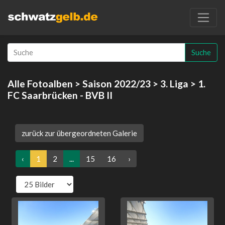
Suche
Alle Fotoalben
>
Saison 2022/23
>
3. Liga
> 1.
FC Saarbrücken - BVB II
zurück zur übergeordneten Galerie
‹
1
2
...
15
16
›