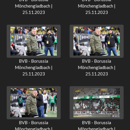
Mönchengladbach |
Mönchengladbach |
25.11.2023
25.11.2023
BVB - Borussia
BVB - Borussia
Mönchengladbach |
Mönchengladbach |
25.11.2023
25.11.2023
BVB - Borussia
BVB - Borussia
Mönchengladbach |
Mönchengladbach |