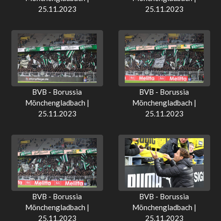
25.11.2023
25.11.2023
BVB - Borussia
BVB - Borussia
Mönchengladbach |
Mönchengladbach |
25.11.2023
25.11.2023
BVB - Borussia
BVB - Borussia
Mönchengladbach |
Mönchengladbach |
25.11.2023
25.11.2023