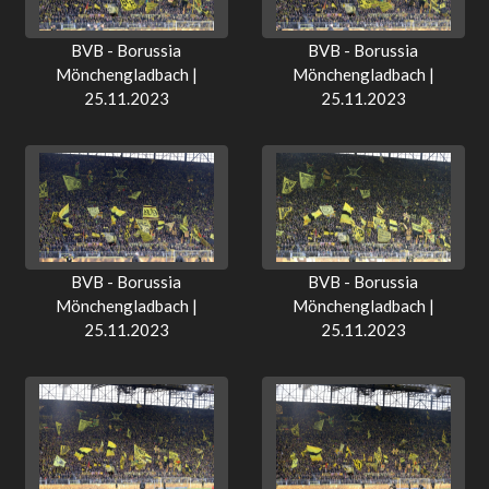
BVB - Borussia
BVB - Borussia
Mönchengladbach |
Mönchengladbach |
25.11.2023
25.11.2023
BVB - Borussia
BVB - Borussia
Mönchengladbach |
Mönchengladbach |
25.11.2023
25.11.2023