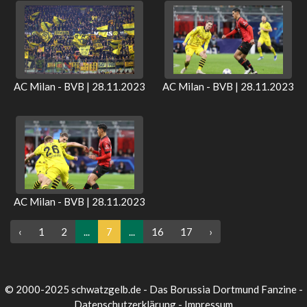
AC Milan - BVB | 28.11.2023
AC Milan - BVB | 28.11.2023
AC Milan - BVB | 28.11.2023
‹
1
2
...
7
...
16
17
›
© 2000-2025 schwatzgelb.de - Das Borussia Dortmund Fanzine -
Datenschutzerklärung
-
Impressum