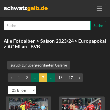
Suche
Alle Fotoalben
>
Saison 2023/24
>
Europapokal
> AC Milan - BVB
zurück zur übergeordneten Galerie
‹
1
2
...
7
...
16
17
›