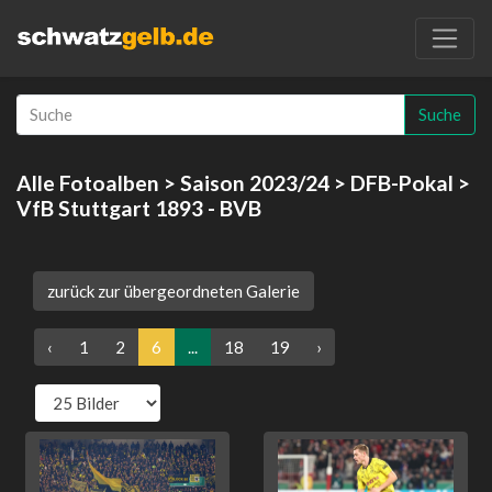
Suche
Alle Fotoalben
>
Saison 2023/24
>
DFB-Pokal
>
VfB Stuttgart 1893 - BVB
zurück zur übergeordneten Galerie
‹
1
2
6
...
18
19
›