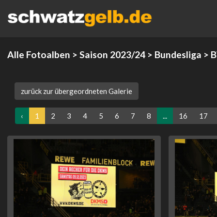
Alle Fotoalben
>
Saison 2023/24
>
Bundesliga
> B
zurück zur übergeordneten Galerie
‹
1
2
3
4
5
6
7
8
...
16
17