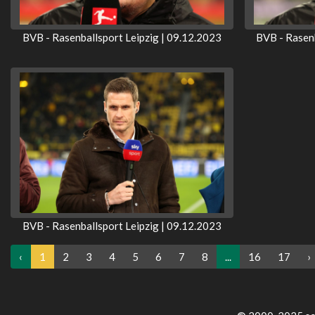
BVB - Rasenballsport Leipzig | 09.12.2023
BVB - Rasenb
BVB - Rasenballsport Leipzig | 09.12.2023
‹
1
2
3
4
5
6
7
8
...
16
17
›