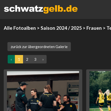
Alle Fotoalben
>
Saison 2024 / 2025
>
Frauen
> T
zurück zur übergeordneten Galerie
‹
1
2
3
›