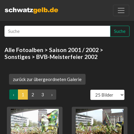
Suche
Alle Fotoalben
>
Saison 2001 / 2002
>
Sonstiges
> BVB-Meisterfeier 2002
zurück zur übergeordneten Galerie
‹
1
2
3
›