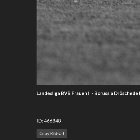
Landesliga BVB Frauen II - Borussia Drösched
ID: 466848
Copy Bild-Url