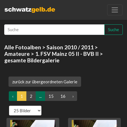
Suche
Alle Fotoalben
>
Saison 2010 / 2011
>
Amateure
>
1. FSV Mainz 05 II - BVB II
>
gesamte Bildergalerie
zurück zur übergeordneten Galerie
‹
1
2
...
15
16
›