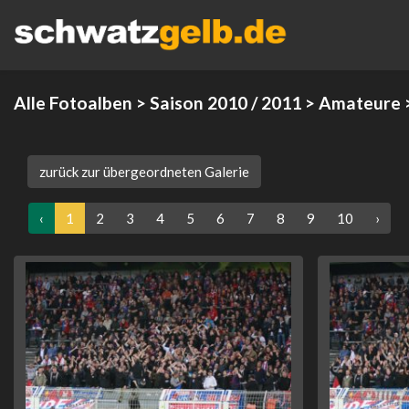
Alle Fotoalben
>
Saison 2010 / 2011
>
Amateure
zurück zur übergeordneten Galerie
‹
1
2
3
4
5
6
7
8
9
10
›