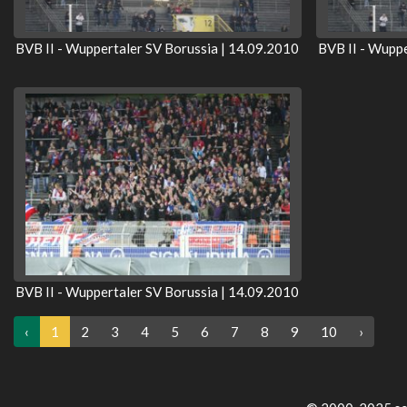
BVB II - Wuppertaler SV Borussia | 14.09.2010
BVB II - Wuppe
BVB II - Wuppertaler SV Borussia | 14.09.2010
‹
1
2
3
4
5
6
7
8
9
10
›