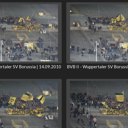
rtaler SV Borussia | 14.09.2010
BVB II - Wuppertaler SV Boruss