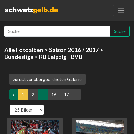
Suche
Alle Fotoalben
>
Saison 2016 / 2017
>
Bundesliga
> RB Leipzig - BVB
zurück zur übergeordneten Galerie
‹
1
2
...
16
17
›