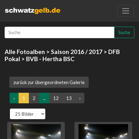
Suche
Alle Fotoalben
>
Saison 2016 / 2017
>
DFB
Pokal
> BVB - Hertha BSC
zurück zur übergeordneten Galerie
‹
1
2
...
12
13
›