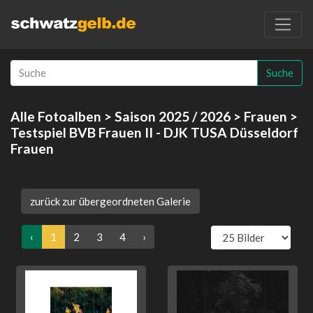
Suche
Alle Fotoalben
>
Saison 2025 / 2026
>
Frauen
>
Testspiel BVB Frauen II - DJK TUSA Düsseldorf
Frauen
zurück zur übergeordneten Galerie
‹
1
2
3
4
›