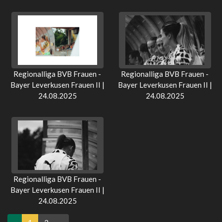
Regionalliga BVB Frauen -
Regionalliga BVB Frauen -
Bayer Leverkusen Frauen II |
Bayer Leverkusen Frauen II |
24.08.2025
24.08.2025
Regionalliga BVB Frauen -
Bayer Leverkusen Frauen II |
24.08.2025