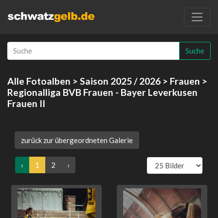
Suche
Alle Fotoalben
>
Saison 2025 / 2026
>
Frauen
>
Regionalliga BVB Frauen - Bayer Leverkusen
Frauen II
zurück zur übergeordneten Galerie
‹
1
2
›