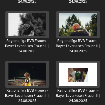
24.08.2025
24.08.2025
Regionalliga BVB Frauen -
Regionalliga BVB Frauen -
Bayer Leverkusen Frauen II |
Bayer Leverkusen Frauen II |
24.08.2025
24.08.2025
Regionalliga BVB Frauen -
Regionalliga BVB Frauen -
Bayer Leverkusen Frauen II |
Bayer Leverkusen Frauen II |
24.08.2025
24.08.2025