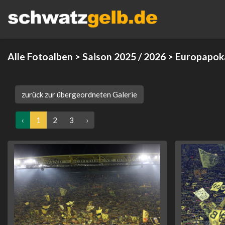
Alle Fotoalben
>
Saison 2025 / 2026
>
Europapok
zurück zur übergeordneten Galerie
‹
1
2
3
›